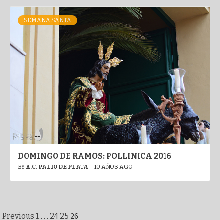
SEMANA SANTA
DOMINGO DE RAMOS: POLLINICA 2016
BY
A.C. PALIO DE PLATA
10 AÑOS AGO
Paginación
…
26
Previous
1
24
25