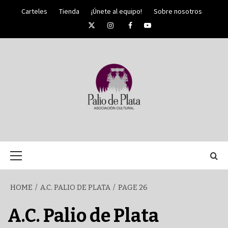
Skip
Carteles
Tienda
¡Únete al equipo!
Sobre nosotros
to
Twitter
Instagram
Facebook
YouTube
content
PALIO DE PLATA
SEMANA
Primary
Menu
SANTA DE
HOME
A.C. PALIO DE PLATA
PAGE 26
MÁLAGA
A.C. Palio de Plata