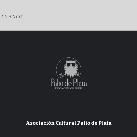
Paginación
1
2
3
Next
de
entradas
Asociación Cultural Palio de Plata