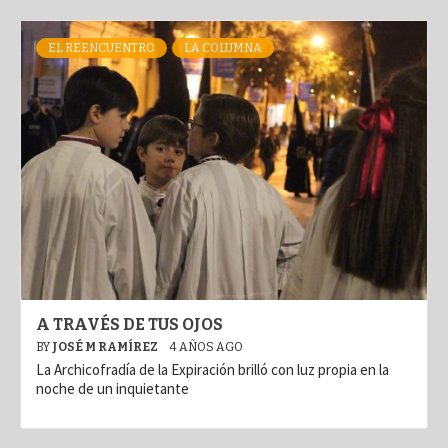
EL REENCUENTRO
LA COLUMNA
A TRAVÉS DE TUS OJOS
BY
JOSÉ M RAMÍREZ
4 AÑOS AGO
La Archicofradía de la Expiración brilló con luz propia en la
noche de un inquietante