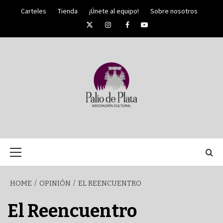
Skip
Carteles
Tienda
¡Únete al equipo!
Sobre nosotros
to
Twitter
Instagram
Facebook
YouTube
content
PALIO DE PLATA
SEMANA
Primary
Menu
SANTA DE
HOME
OPINIÓN
EL REENCUENTRO
MÁLAGA
El Reencuentro