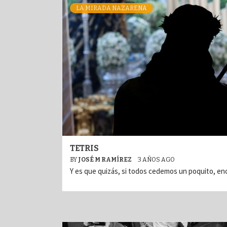
LA MIRADA NAZARENA
TETRIS
BY
JOSÉ M RAMÍREZ
3 AÑOS AGO
Y es que quizás, si todos cedemos un poquito, enc