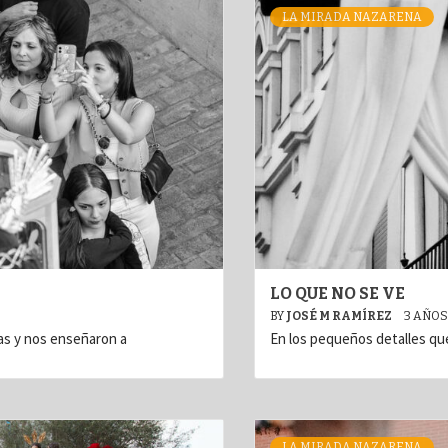
LA MIRADA NAZARENA
LO QUE NO SE VE
BY
JOSÉ M RAMÍREZ
3 AÑOS
ras y nos enseñaron a
En los pequeños detalles qu
LA MIRADA NAZARENA