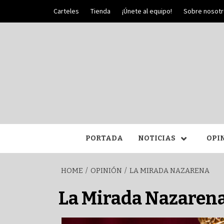
Skip
Carteles
Tienda
¡Únete al equipo!
Sobre nosot
to
content
PALIO DE PLATA
SEM
PORTADA
NOTICIAS
OPI
HOME
OPINIÓN
LA MIRADA NAZARENA
La Mirada Nazaren