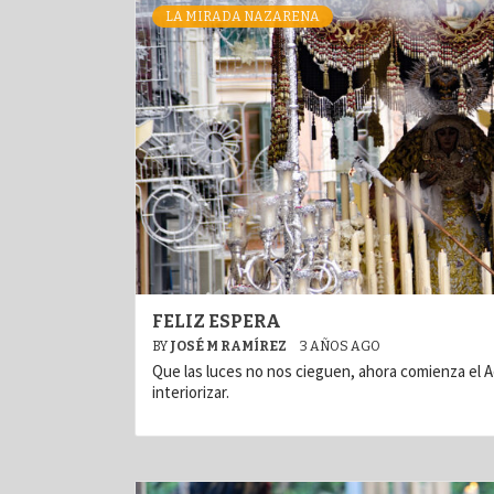
LA MIRADA NAZARENA
FELIZ ESPERA
BY
JOSÉ M RAMÍREZ
3 AÑOS AGO
Que las luces no nos cieguen, ahora comienza el A
interiorizar.