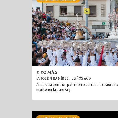
Y YO MÁS
BY
JOSÉ M RAMÍREZ
3 AÑOS AGO
Andalucía tiene un patrimonio cofrade extraordina
mantener la pureza y