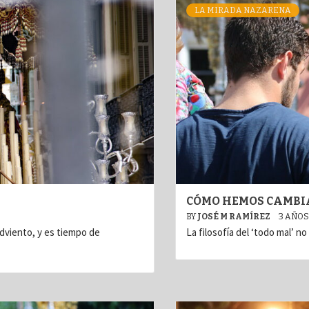
LA MIRADA NAZARENA
CÓMO HEMOS CAMBI
BY
JOSÉ M RAMÍREZ
3 AÑOS
dviento, y es tiempo de
La filosofía del ‘todo mal’ n