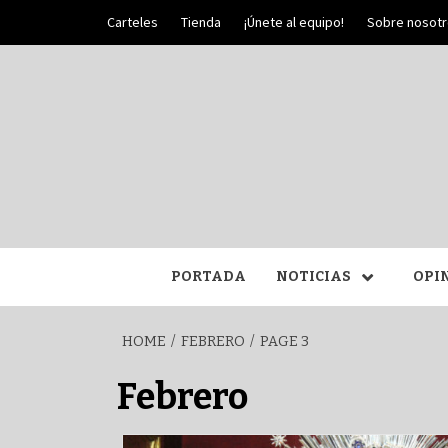
Skip
Carteles
Tienda
¡Únete al equipo!
Sobre nosot
to
content
PALIO DE PLATA
SEM
PORTADA
NOTICIAS
OPI
HOME
FEBRERO
PAGE 3
Febrero