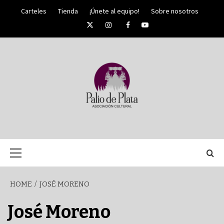
Skip
Carteles
Tienda
¡Únete al equipo!
Sobre nosotros
to
Twitter
Instagram
Facebook
YouTube
content
PALIO DE PLATA
SEMANA
Primary
Menu
SANTA DE
HOME
JOSÉ MORENO
MÁLAGA
José Moreno