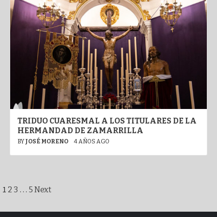
TRIDUO CUARESMAL A LOS TITULARES DE LA
HERMANDAD DE ZAMARRILLA
BY
JOSÉ MORENO
4 AÑOS AGO
Paginación
1
…
2
3
5
Next
de