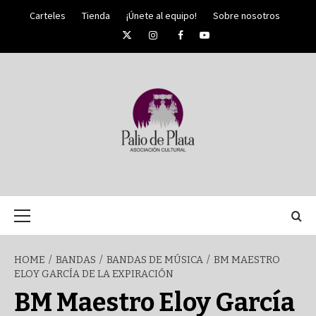
Skip
Carteles
Tienda
¡Únete al equipo!
Sobre nosotros
to
Twitter
Instagram
Facebook
YouTube
content
PALIO DE PLATA
SEMANA
Primary
Menu
SANTA DE
HOME
BANDAS
BANDAS DE MÚSICA
BM MAESTRO
ELOY GARCÍA DE LA EXPIRACIÓN
MÁLAGA
BM Maestro Eloy García