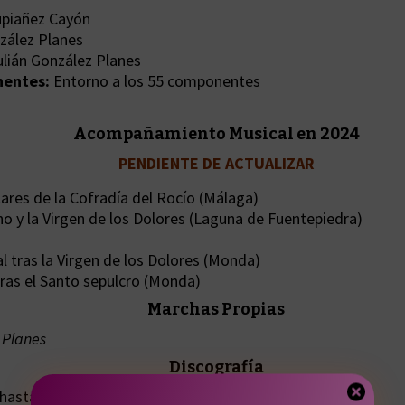
upiañez Cayón
zález Planes
ulián González Planes
entes:
Entorno a los 55 componentes
Acomp
añami
ento Musical en 2024
PENDIENTE DE ACTUALIZAR
lares de la Cofradía del Rocío (Málaga)
y la Virgen de los Dolores (Laguna de Fuentepiedra)
tras la Virgen de los Dolores (Monda)
ras el Santo sepulcro (Monda)
Marchas Propias
 Planes
Discografía
hasta la fecha.