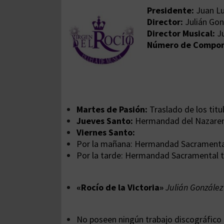
Presidente:
Juan L
Director:
Julián Gon
Director Musical:
J
Número de Compon
Martes de Pasión:
Traslado de los titu
Jueves Santo:
Hermandad del Nazareno 
Viernes Santo:
Por la mañana: Hermandad Sacramental 
Por la tarde: Hermandad Sacramental t
«Rocío de la Victoria»
Julián González
No poseen ningún trabajo discográfico 