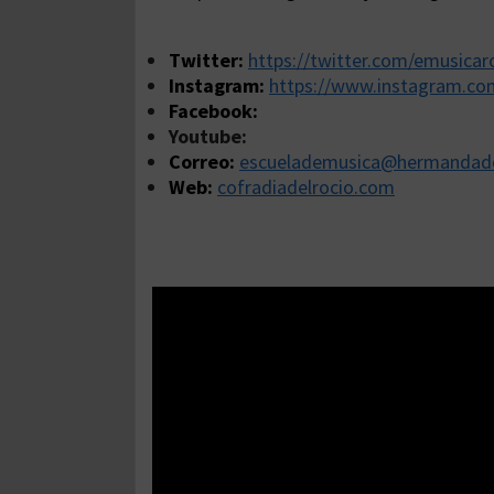
Twitter:
https://twitter.com/emusicar
Instagram:
https://www.instagram.co
Facebook:
Youtube:
Correo:
escuelademusica@hermandadd
Web:
cofradiadelrocio.com