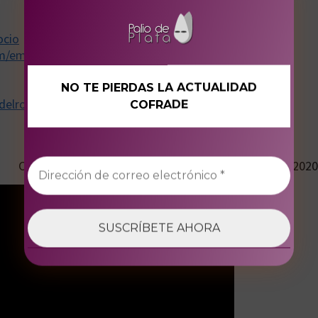
Redes Sociales
ocio
m/emusicarocio/
NO TE PIERDAS LA ACTUALIDAD
elrocio.com
COFRADE
Multimedia
Certamen ‘La Banda Sonora de mi Ciudad’. Málaga, 2020