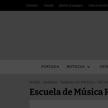
Skip
Carteles
Tienda
¡Únete al equipo!
Sobre nosot
to
content
PALIO DE PLATA
SEM
PORTADA
NOTICIAS
OPI
HOME
BANDAS
BANDAS DE MÚSICA
ESCUE
Escuela de Música 