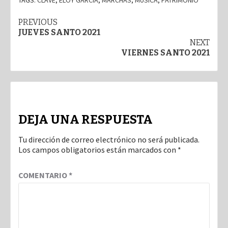
TAGS:
CLAVE
,
ELOY GARCÍA
,
MARCHAS
,
MÚSICA
,
PATRIMONIO
Post
PREVIOUS
JUEVES SANTO 2021
navigation
NEXT
VIERNES SANTO 2021
DEJA UNA RESPUESTA
Tu dirección de correo electrónico no será publicada.
Los campos obligatorios están marcados con
*
COMENTARIO
*