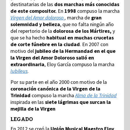
destinatarias de las
dos marchas más conocidas
de este compositor.
En
1998
compuso la marcha
Virgen del Amor doloroso
,
marcha de
gran
solemnidad y belleza
, que no falta ningún año
del repertorio de la
dolorosa de los Mártires,
y
que se ha hecho
habitual en muchas crucetas
de corte fúnebre en la ciudad
. En 2007 con
motivo del
jubileo de la Hermandad en el que
la Virgen del Amor Doloroso salió en
extraordinaria
, Eloy García compuso la marcha
Iubileus
.
Por su parte en el año 2000 con motivo de la
coronación canónica de la Virgen de la
Trinidad
compuso la marcha
Alma de la Trinidad
inspirada en las
siete lágrimas que surcan la
mejilla de la Virgen
LEGADO
En 2012 se creó la
Unión Musical Maestro Eloy