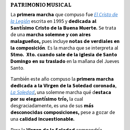
PATRIMONIO MUSICAL
La
primera marcha
que compuso fue
El Cristo de
la Legión
escrita en 1995 y
dedicada al
Santísimo Cristo de la Buena Muerte.
Se trata
de una
marcha solemne y con aires
malagueños,
pues incluye
notas de verdiales en
la composición
. Es la marcha que se interpreta al
Stmo. Xto. cuando sale de la iglesia de Santo
Domingo en su traslado
en la mañana del Jueves
Santo.
También este año compuso la
primera marcha
dedicada a la Virgen de la Soledad coronada
,
La Soledad
, una solemne marcha qué d
estaca
por su elegantísimo trío,
la cual
desgraciadamente, es una de sus
más
desconocidas composiciones,
pese a gozar de
una
calidad incuestionable.
Para la
Virgen de la Soledad
compondría