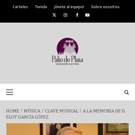
Skip
Carteles
Tienda
¡Únete al equipo!
Sobre nosotros
to
Twitter
Instagram
Facebook
YouTube
content
PALIO DE PLATA
SEMANA
Primary
Menu
SANTA DE
HOME
MÚSICA
CLAVE MUSICAL
A LA MEMORIA DE D.
ELOY GARCÍA LÓPEZ
MÁLAGA