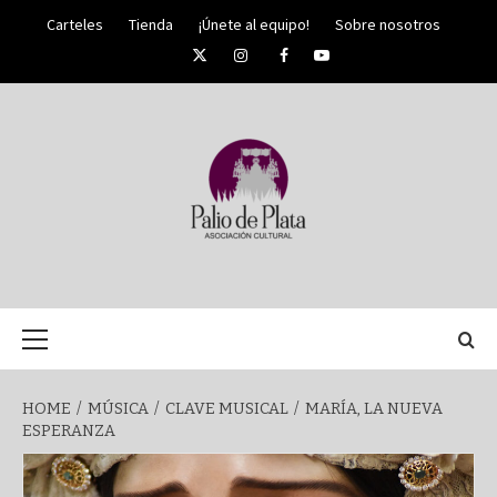
Skip
Carteles
Tienda
¡Únete al equipo!
Sobre nosotros
to
Twitter
Instagram
Facebook
YouTube
content
PALIO DE PLATA
SEMANA
Primary
Menu
SANTA DE
HOME
MÚSICA
CLAVE MUSICAL
MARÍA, LA NUEVA
ESPERANZA
MÁLAGA