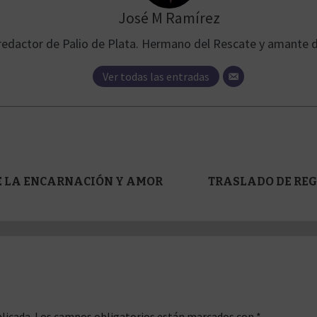
José M Ramírez
y redactor de Palio de Plata. Hermano del Rescate y amante 
Ver todas las entradas
E LA ENCARNACIÓN Y AMOR
TRASLADO DE REG
licada.
Los campos obligatorios están marcados con
*