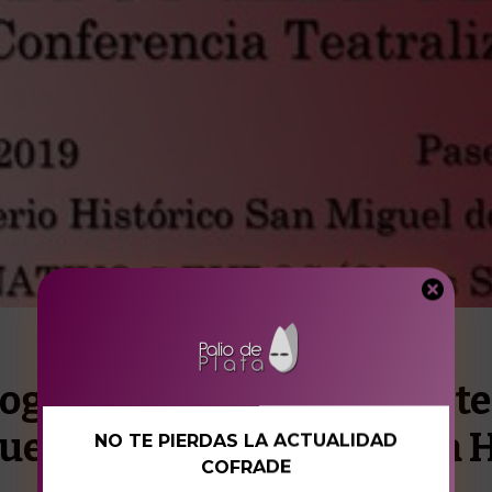
ografía andaluza del Mister
ueblo’ de la Cofradía de l
NO TE PIERDAS LA ACTUALIDAD
COFRADE