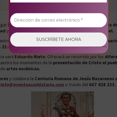
ugar la
conferencia teatralizada ‘Iconografía andaluza de
dad
y Parcemasa, en el
Cementerio Histórico San Miguel.
entro de los
actos conmemorativos por el 325 aniversari
s
21:00 horas
y otro a las
22:15 horas.
cia será
Eduardo Nieto
. Ofrecerá un recorrido por los
difer
uestra los momentos de la
presentación de Cristo al pue
 de
artes escénicas.
ores
y colabora la
Centuria Romana de Jesús Nazarenos 
e
info@eventosconhistoria.com
o través del
667 428 233.