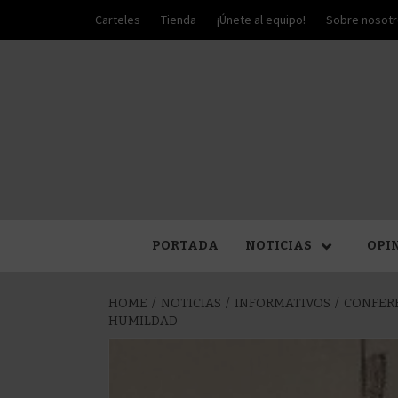
Skip
Carteles
Tienda
¡Únete al equipo!
Sobre nosot
to
content
PALIO DE PLATA
SEM
PORTADA
NOTICIAS
OPI
HOME
NOTICIAS
INFORMATIVOS
CONFERE
HUMILDAD