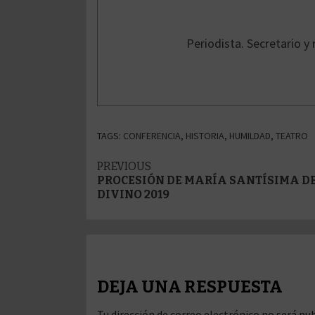
Periodista. Secretario 
TAGS:
CONFERENCIA
,
HISTORIA
,
HUMILDAD
,
TEATRO
Post
PREVIOUS
PROCESIÓN DE MARÍA SANTÍSIMA D
navigation
DIVINO 2019
DEJA UNA RESPUESTA
Tu dirección de correo electrónico no será pub