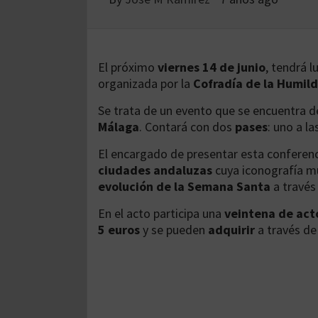
El próximo
viernes 14 de junio
, tendrá l
organizada por la
Cofradía de la Humil
Se trata de un evento que se encuentra d
Málaga
. Contará con dos
pases
: uno a la
El encargado de presentar esta conferen
ciudades andaluzas
cuya iconografía m
evolución de la Semana Santa
a través
En el acto participa una
veintena de act
5 euros
y se pueden
adquirir
a través d