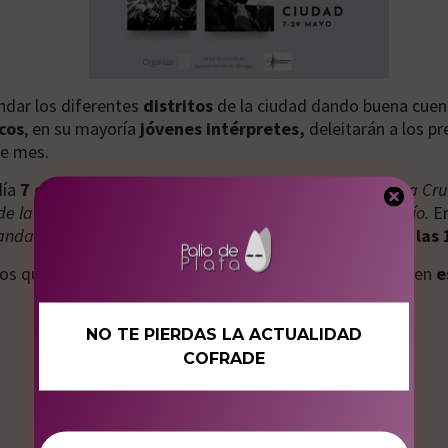
undar los diferentes
distritos
de la ciudad dando buena cuen
cos
, en su mayoría
jóvenes intérpretes,
deleitarán a los p
te mes.
día
7 de mayo,
sábado, por parte de la
Banda de Música Cruz
e la Cofradía de Gitanos y la Escuela de Música del Rocío.
E
anda de Música
oficialmente el próximo
15 de mayo, a las
os que se sucederán los conciertos serán los recogidos en
e
NO TE PIERDAS LA ACTUALIDAD
COFRADE