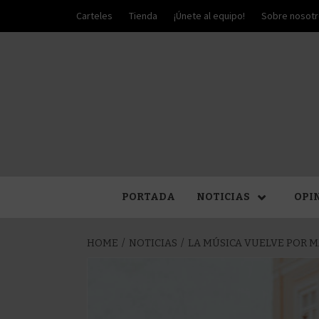
Skip
Carteles
Tienda
¡Únete al equipo!
Sobre nosot
to
content
PALIO DE PLATA
SEM
PORTADA
NOTICIAS
OPI
HOME
NOTICIAS
LA MÚSICA VUELVE POR MA