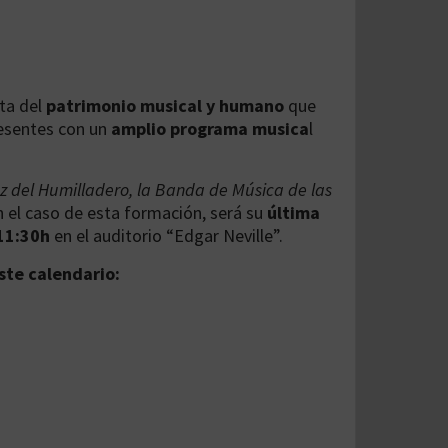
ta del
patrimonio musical y humano
que
resentes con un
amplio programa musica
l
 del Humilladero, la Banda de Música de las
n el caso de esta formación, será su
última
 11:30h
en el auditorio “Edgar Neville”.
ste calendario: