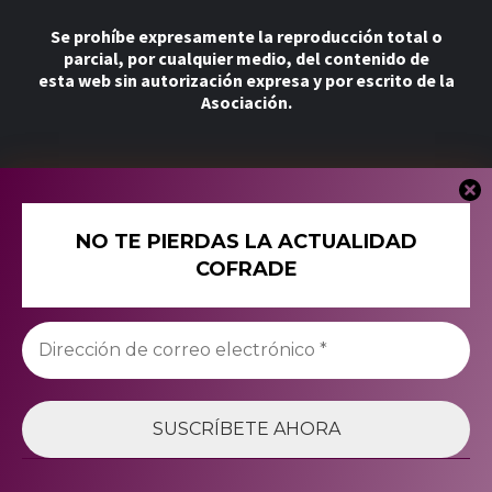
Se prohíbe expresamente la reproducción total o
parcial, por cualquier medio, del contenido de
esta web sin autorización expresa y por escrito de la
Asociación.
Más
NO TE PIERDAS LA ACTUALIDAD
Tienda
COFRADE
Política de Cookies
Política de Privacidad
Twitter
Instagram
Facebook
YouTube
© 2025 Asociación Cultural Palio de Plata. Todos los
derechos reservados.
|
Magazine 7
by AF themes.