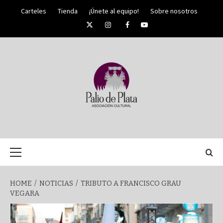
Skip
Carteles
Tienda
¡Únete al equipo!
Sobre nosotros
to
Twitter
Instagram
Facebook
YouTube
content
PALIO DE PLATA
SEMANA
Primary
Menu
SANTA DE
HOME
NOTICIAS
TRIBUTO A FRANCISCO GRAU
VEGARA
MÁLAGA