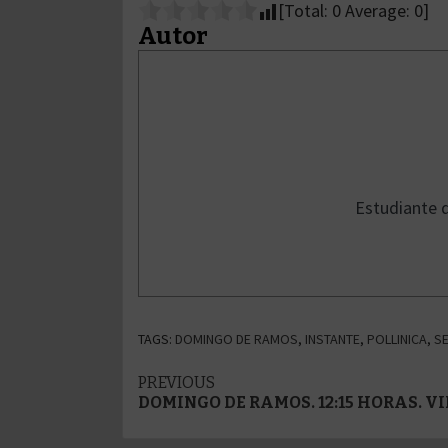
[Total:
0
Average:
0
]
Autor
Estudiante d
TAGS:
DOMINGO DE RAMOS
,
INSTANTE
,
POLLINICA
,
S
Post
PREVIOUS
DOMINGO DE RAMOS. 12:15 HORAS. 
navigation