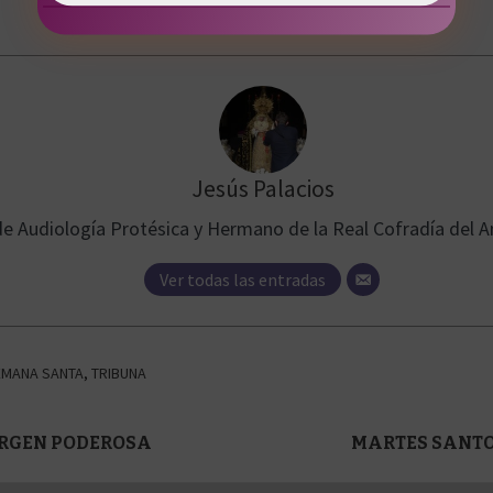
Jesús Palacios
e Audiología Protésica y Hermano de la Real Cofradía del A
Ver todas las entradas
EMANA SANTA
,
TRIBUNA
VIRGEN PODEROSA
MARTES SANTO.