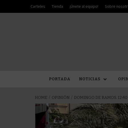
Skip
Carteles
Tienda
¡Únete al equipo!
Sobre nosot
to
content
PALIO DE PLATA
SEM
PORTADA
NOTICIAS
OPI
HOME
OPINIÓN
DOMINGO DE RAMOS. 12:40