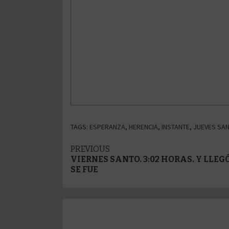
TAGS:
ESPERANZA
,
HERENCIA
,
INSTANTE
,
JUEVES SA
Post
PREVIOUS
VIERNES SANTO. 3:02 HORAS. Y LLE
navigation
SE FUE