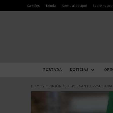
Skip
Carteles
Tienda
¡Únete al equipo!
Sobre nosot
to
content
PALIO DE PLATA
SEM
PORTADA
NOTICIAS
OPI
HOME
OPINIÓN
JUEVES SANTO. 22:50 HOR