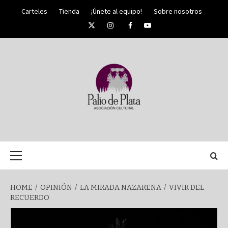
Skip
Carteles
Tienda
¡Únete al equipo!
Sobre nosotros
to
Twitter
Instagram
Facebook
YouTube
content
PALIO DE PLATA
SEMANA
Primary
Menu
SANTA DE
HOME
OPINIÓN
LA MIRADA NAZARENA
VIVIR DEL
RECUERDO
MÁLAGA