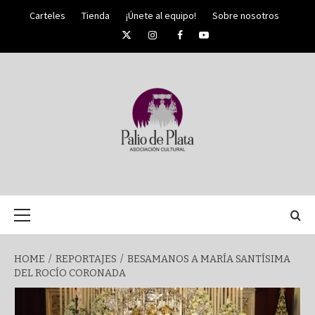
Skip
Carteles
Tienda
¡Únete al equipo!
Sobre nosotros
to
Twitter
Instagram
Facebook
YouTube
content
PALIO DE PLATA
SEMANA
Primary
Menu
SANTA DE
HOME
REPORTAJES
BESAMANOS A MARÍA SANTÍSIMA
DEL ROCÍO CORONADA
MÁLAGA