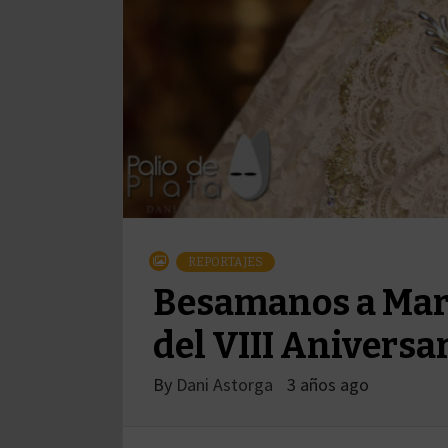
REPORTAJES
Besamanos a Marí
del VIII Aniversa
By
Dani Astorga
3 años ago