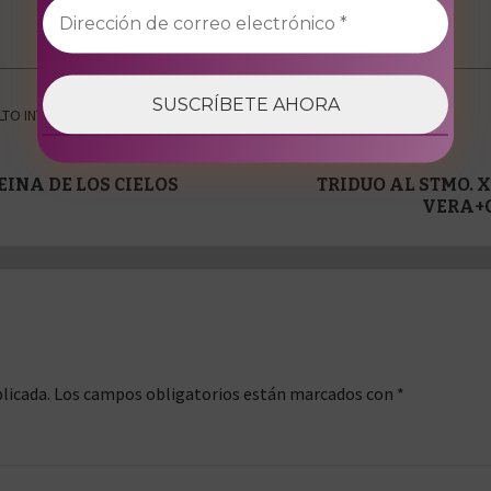
Ver todas las entradas
LTO INTERNO
,
ROCIO
,
ROCÍO CORONADA
,
SEPTIEMBRE
INA DE LOS CIELOS
TRIDUO AL STMO. X
VERA+C
licada.
Los campos obligatorios están marcados con
*