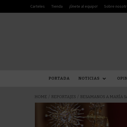
Skip
Carteles
Tienda
¡Únete al equipo!
Sobre nosot
to
content
PALIO DE PLATA
SEM
PORTADA
NOTICIAS
OPI
HOME
REPORTAJES
BESAMANOS A MARÍA S