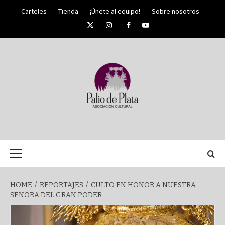
Skip
Carteles
Tienda
¡Únete al equipo!
Sobre nosotros
to
Twitter
Instagram
Facebook
YouTube
content
PALIO DE PLATA
SEMANA
Primary
Menu
SANTA DE
HOME
REPORTAJES
CULTO EN HONOR A NUESTRA
SEÑORA DEL GRAN PODER
MÁLAGA