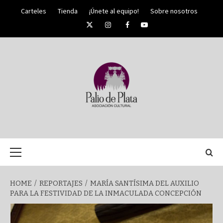
Skip
Carteles
Tienda
¡Únete al equipo!
Sobre nosotros
to
Twitter
Instagram
Facebook
YouTube
content
PALIO DE PLATA
SEMANA
Primary
Menu
SANTA DE
HOME
REPORTAJES
MARÍA SANTÍSIMA DEL AUXILIO
PARA LA FESTIVIDAD DE LA INMACULADA CONCEPCIÓN
MÁLAGA