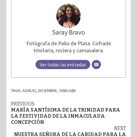
Saray Bravo
Fotógrafa de Palio de Plata. Cofrade
trinitaria, rociera y carnavalera.
Ver todas las entradas
TAGS:
AUXILIO
,
DICIEMBRE
,
SINELABE
Post
PREVIOUS
MARÍA SANTÍSIMA DE LA TRINIDAD PARA
navigation
LA FESTIVIDAD DE LA INMACULADA
CONCEPCIÓN
NEXT
NUESTRA SEÑORA DE LA CARIDAD PARA LA