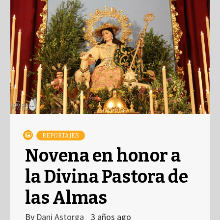
REPORTAJES
Novena en honor a
la Divina Pastora de
las Almas
By
Dani Astorga
3 años ago