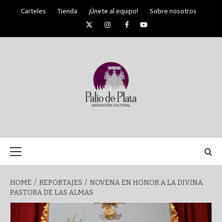
Skip
Carteles
Tienda
¡Únete al equipo!
Sobre nosotros
to
Twitter
Instagram
Facebook
YouTube
content
PALIO DE PLATA
SEMANA
Primary
Menu
SANTA DE
HOME
REPORTAJES
NOVENA EN HONOR A LA DIVINA
PASTORA DE LAS ALMAS
MÁLAGA