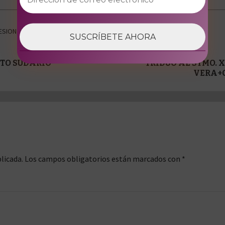
ESION
,
SEPTIEMBRE
,
VICTORIA
NTO SUDARIO
TRIDUO AL STMO. X
VERA+C
licada.
Los campos obligatorios están marcados con
*