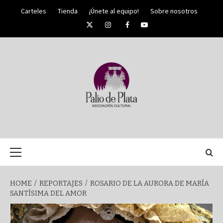
Skip
Carteles
Tienda
¡Únete al equipo!
Sobre nosotros
to
Twitter
Instagram
Facebook
YouTube
content
PALIO DE PLATA
SEMANA
Primary
Menu
SANTA DE
HOME
REPORTAJES
ROSARIO DE LA AURORA DE MARÍA
SANTÍSIMA DEL AMOR
MÁLAGA