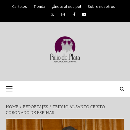
Skip
Carteles
Tienda
¡Únete al equipo!
Sobre nosotros
to
Twitter
Instagram
Facebook
YouTube
content
PALIO DE PLATA
SEMANA
Primary
Menu
SANTA DE
HOME
REPORTAJES
TRIDUO AL SANTO CRISTO
CORONADO DE ESPINAS
MÁLAGA