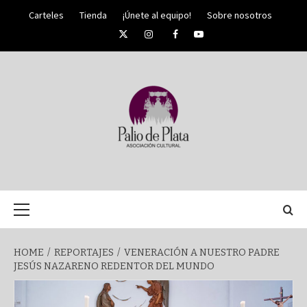
Skip
Carteles
Tienda
¡Únete al equipo!
Sobre nosotros
to
Twitter
Instagram
Facebook
YouTube
content
PALIO DE PLATA
SEMANA
Primary
Menu
SANTA DE
HOME
REPORTAJES
VENERACIÓN A NUESTRO PADRE
JESÚS NAZARENO REDENTOR DEL MUNDO
MÁLAGA