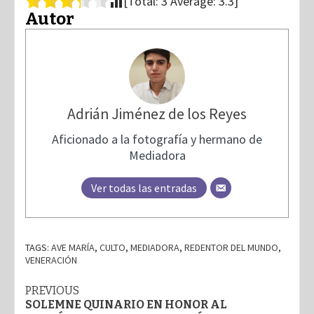
[Total:
3
Average:
3.3
]
Autor
Adrián Jiménez de los Reyes
Aficionado a la fotografía y hermano de
Mediadora
Ver todas las entradas
TAGS:
AVE MARÍA
,
CULTO
,
MEDIADORA
,
REDENTOR DEL MUNDO
,
VENERACIÓN
Post
PREVIOUS
SOLEMNE QUINARIO EN HONOR AL