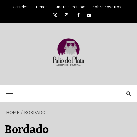
Skip
Carteles
Tienda
¡Únete al equipo!
Sobre nosotros
to
Twitter
Instagram
Facebook
YouTube
content
PALIO DE PLATA
SEMANA
Primary
Menu
SANTA DE
HOME
BORDADO
MÁLAGA
Bordado