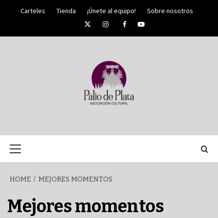
Skip
Carteles
Tienda
¡Únete al equipo!
Sobre nosotros
to
Twitter
Instagram
Facebook
YouTube
content
PALIO DE PLATA
SEMANA
Primary
Menu
SANTA DE
HOME
MEJORES MOMENTOS
MÁLAGA
Mejores momentos