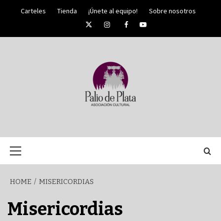
Skip
Carteles
Tienda
¡Únete al equipo!
Sobre nosotros
to
Twitter
Instagram
Facebook
YouTube
content
PALIO DE PLATA
SEMANA
Primary
Menu
SANTA DE
HOME
MISERICORDIAS
MÁLAGA
Misericordias