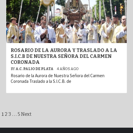
ROSARIO DE LA AURORA Y TRASLADO A LA
S.I.C.B DE NUESTRA SEÑORA DEL CARMEN
CORONADA
BY
A.C. PALIO DE PLATA
4 AÑOS AGO
Rosario de la Aurora de Nuestra Señora del Carmen
Coronada Traslado a la S.I.C.B. de
Paginación
1
…
2
3
5
Next
de