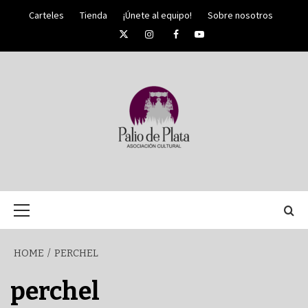
Skip
Carteles
Tienda
¡Únete al equipo!
Sobre nosotros
to
Twitter
Instagram
Facebook
YouTube
content
PALIO DE PLATA
SEMANA
Primary
Menu
SANTA DE
HOME
PERCHEL
MÁLAGA
perchel