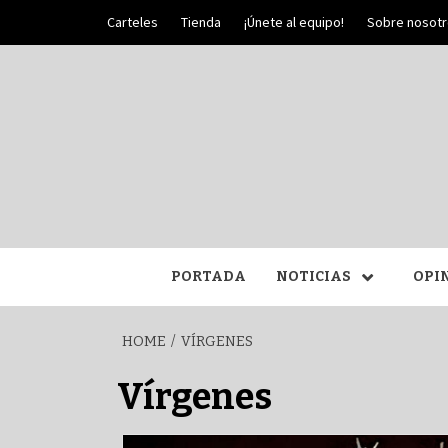
Skip
Carteles
Tienda
¡Únete al equipo!
Sobre nosot
to
content
PALIO DE PLATA
SEM
PORTADA
NOTICIAS
OPI
HOME
VÍRGENES
Vírgenes