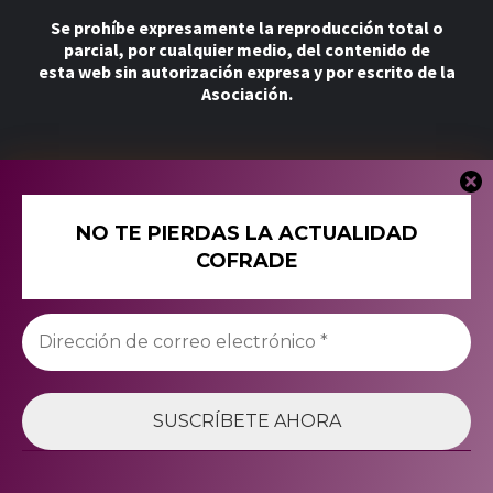
Se prohíbe expresamente la reproducción total o
parcial, por cualquier medio, del contenido de
esta web sin autorización expresa y por escrito de la
Asociación.
Más
NO TE PIERDAS LA ACTUALIDAD
Tienda
COFRADE
Política de Cookies
Política de Privacidad
Twitter
Instagram
Facebook
YouTube
© 2025 Asociación Cultural Palio de Plata. Todos los
derechos reservados.
|
Magazine 7
by AF themes.