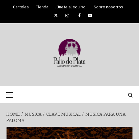
Skip
Carteles
Tienda
¡Únete al equipo!
Sobre nosotros
to
Twitter
Instagram
Facebook
YouTube
content
PALIO DE PLATA
SEMANA
Primary
Menu
SANTA DE
HOME
MÚSICA
CLAVE MUSICAL
MÚSICA PARA UNA
PALOMA
MÁLAGA