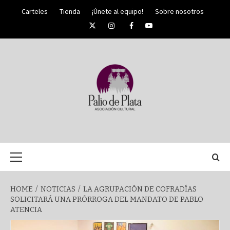
Skip
Carteles
Tienda
¡Únete al equipo!
Sobre nosotros
to
Twitter
Instagram
Facebook
YouTube
content
PALIO DE PLATA
SEMANA
Primary
Menu
SANTA DE
HOME
NOTICIAS
LA AGRUPACIÓN DE COFRADÍAS
SOLICITARÁ UNA PRÓRROGA DEL MANDATO DE PABLO
MÁLAGA
ATENCIA