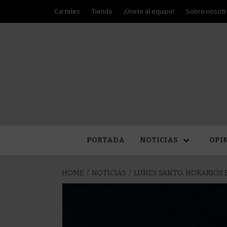
Skip
Carteles
Tienda
¡Únete al equipo!
Sobre nosot
to
content
PALIO DE PLATA
SEM
PORTADA
NOTICIAS
OPI
HOME
NOTICIAS
LUNES SANTO. HORARIOS E