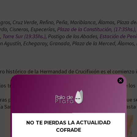
ros, Cruz Verde, Refino, Peña, Mariblanca, Álamos, Plaza del
do, Cisneros, Especerías,
Plaza de la Constitución, (17:35hs.)
 Torre Sur (19:35hs.),
Postigo de los Abades,
Estación de Peni
San Agustín, Echegaray, Granada, Plaza de la Merced, Álamos, 
ntro histórico de la Hermandad de Crucifixión es el comienzo
 los tronos por las curvas de Fajardo harán las delicias de los
oras parecen no pesar en este punto del recorrido en el que se 
ría Santísima del Mayor Dolor en su Soledad ascienden hasta 
NO TE PIERDAS LA ACTUALIDAD
COFRADE