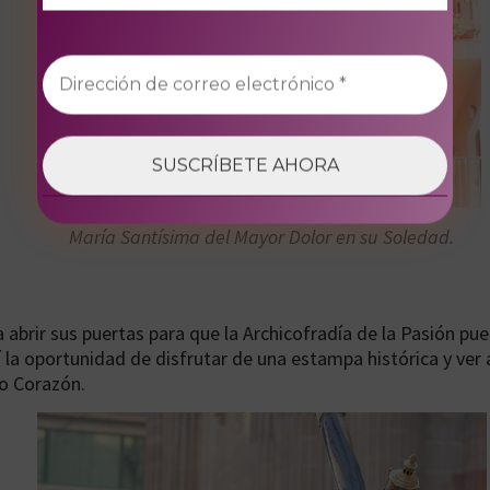
María Santísima del Mayor Dolor en su Soledad.
a abrir sus puertas para que la Archicofradía de la Pasión pu
sí la oportunidad de disfrutar de una estampa histórica y ver
do Corazón.