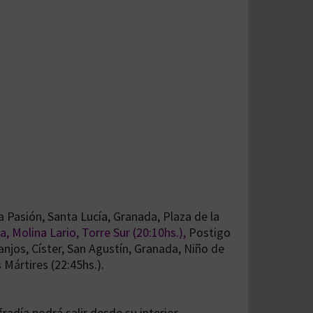
la Pasión, Santa Lucía, Granada, Plaza de la
, Molina Lario, Torre Sur (20:10hs.),
Postigo
njos, Císter, San Agustín, Granada, Niño de
Mártires (22:45hs.).
fradía podrá salir desde su interior.