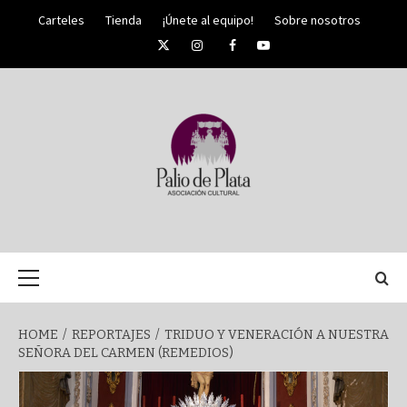
Skip
Carteles
Tienda
¡Únete al equipo!
Sobre nosotros
to
Twitter
Instagram
Facebook
YouTube
content
PALIO DE PLATA
SEMANA
Primary
Menu
SANTA DE
HOME
REPORTAJES
TRIDUO Y VENERACIÓN A NUESTRA
SEÑORA DEL CARMEN (REMEDIOS)
MÁLAGA