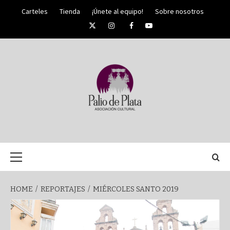
Skip
Carteles
Tienda
¡Únete al equipo!
Sobre nosotros
to
Twitter
Instagram
Facebook
YouTube
content
PALIO DE PLATA
SEMANA
Primary
Menu
SANTA DE
HOME
REPORTAJES
MIÉRCOLES SANTO 2019
MÁLAGA