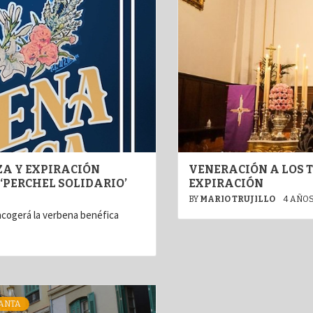
ZA Y EXPIRACIÓN
VENERACIÓN A LOS T
‘PERCHEL SOLIDARIO’
EXPIRACIÓN
BY
MARIO TRUJILLO
4 AÑO
acogerá la verbena benéfica
ANTA