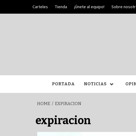
Skip
Carteles
Tienda
¡Únete al equipo!
Sobre nosot
to
content
PALIO DE PLATA
SEM
PORTADA
NOTICIAS
OPI
HOME
EXPIRACION
expiracion