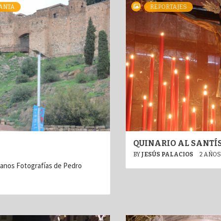
ANTA
REPORTAJES
QUINARIO AL SANTÍS
BY
JESÚS PALACIOS
2 AÑOS
ianos Fotografías de Pedro