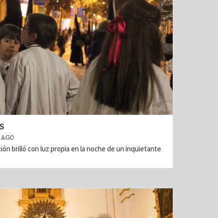
S
 AGO
ción brilló con luz propia en la noche de un inquietante