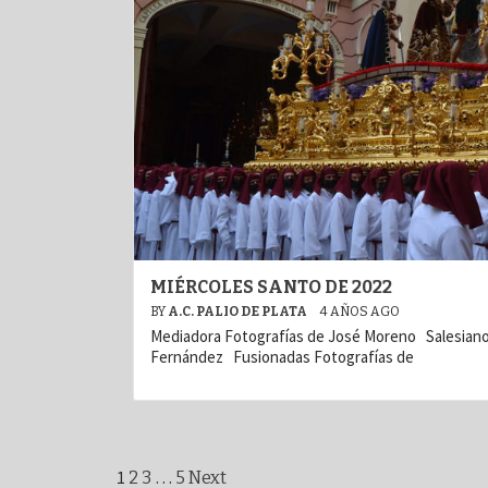
MIÉRCOLES SANTO DE 2022
BY
A.C. PALIO DE PLATA
4 AÑOS AGO
Mediadora Fotografías de José Moreno Salesiano
Fernández Fusionadas Fotografías de
Paginación
1
…
2
3
5
Next