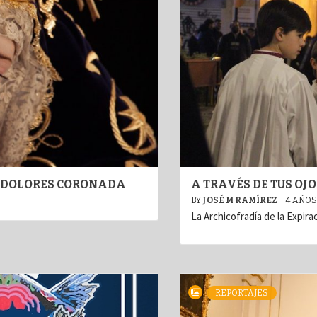
S DOLORES CORONADA
A TRAVÉS DE TUS OJO
BY
JOSÉ M RAMÍREZ
4 AÑOS
La Archicofradía de la Expira
REPORTAJES