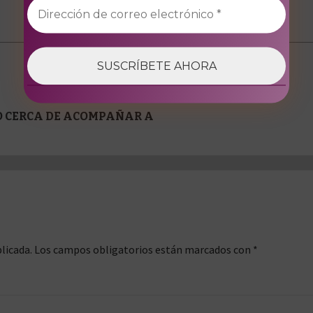
Ver todas las entradas
O CERCA DE ACOMPAÑAR A
licada.
Los campos obligatorios están marcados con
*