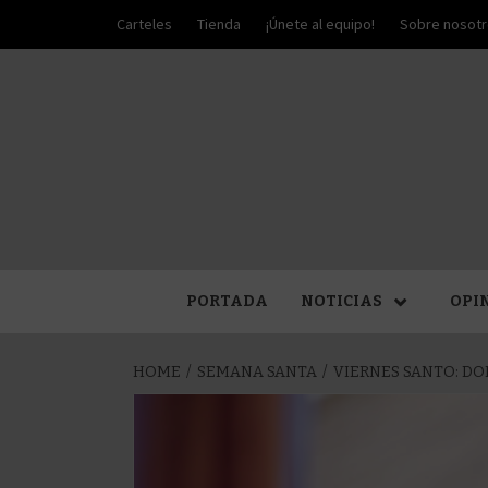
Skip
Carteles
Tienda
¡Únete al equipo!
Sobre nosot
to
content
PALIO DE PLATA
SEM
PORTADA
NOTICIAS
OPI
HOME
SEMANA SANTA
VIERNES SANTO: DO