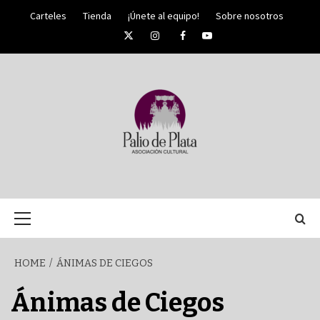
Skip
Carteles
Tienda
¡Únete al equipo!
Sobre nosotros
to
Twitter
Instagram
Facebook
YouTube
content
PALIO DE PLATA
SEMANA
Primary
Menu
SANTA DE
HOME
ÁNIMAS DE CIEGOS
MÁLAGA
Ánimas de Ciegos