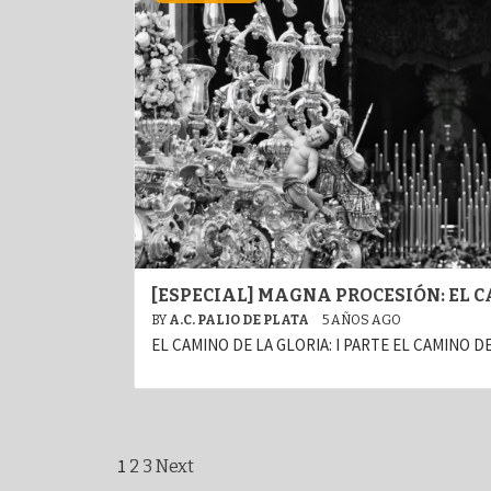
[ESPECIAL] MAGNA PROCESIÓN: EL 
BY
A.C. PALIO DE PLATA
5 AÑOS AGO
EL CAMINO DE LA GLORIA: I PARTE EL CAMINO DE 
Paginación
1
2
3
Next