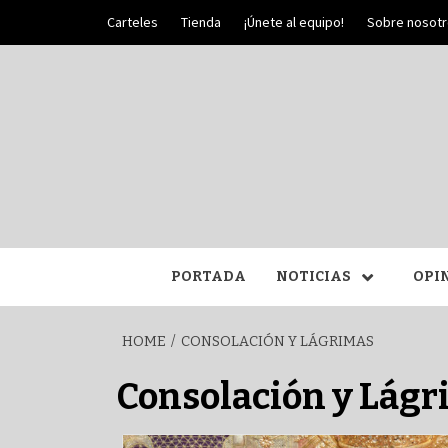
Skip
Carteles
Tienda
¡Únete al equipo!
Sobre nosot
to
content
PALIO DE PLATA
SEM
PORTADA
NOTICIAS
OPI
HOME
CONSOLACIÓN Y LÁGRIMAS
Consolación y Lág