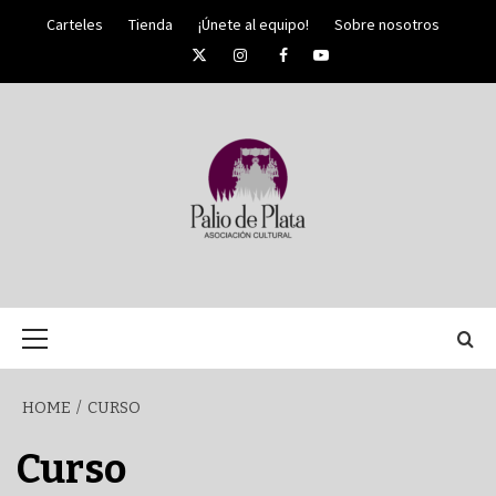
Skip
Carteles
Tienda
¡Únete al equipo!
Sobre nosotros
to
Twitter
Instagram
Facebook
YouTube
content
PALIO DE PLATA
SEMANA
Primary
Menu
SANTA DE
HOME
CURSO
MÁLAGA
Curso