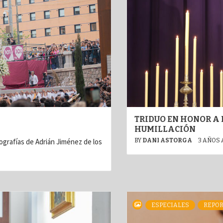
TRIDUO EN HONOR A 
HUMILLACIÓN
grafías de Adrián Jiménez de los
BY
DANI ASTORGA
3 AÑOS
ESPECIALES
REPOR