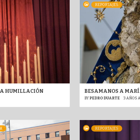
REPORTAJES
 LA HUMILLACIÓN
BESAMANOS A MARÍA
BY
PEDRO DUARTE
3 AÑOS 
A
REPORTAJES