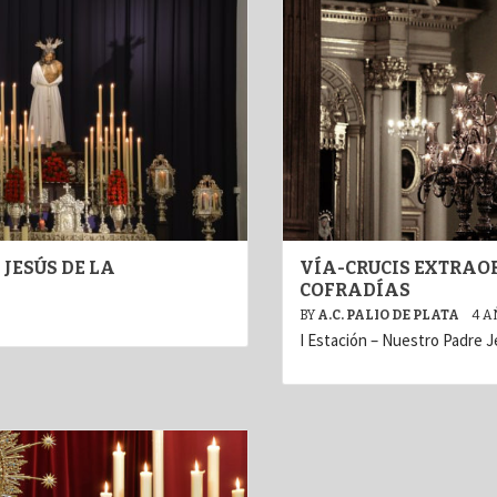
JESÚS DE LA
VÍA-CRUCIS EXTRAO
COFRADÍAS
BY
A.C. PALIO DE PLATA
4 A
I Estación – Nuestro Padre J