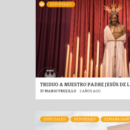
REPORTAJES
TRIDUO A NUESTRO PADRE JESÚS DE
BY
MARIO TRUJILLO
2 AÑOS AGO
ESPECIALES
REPORTAJES
SEMANA SANT