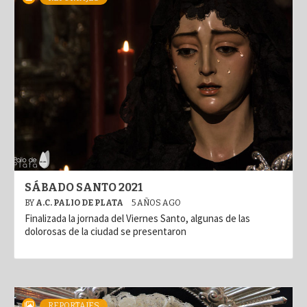
SÁBADO SANTO 2021
BY
A.C. PALIO DE PLATA
5 AÑOS AGO
Finalizada la jornada del Viernes Santo, algunas de las
dolorosas de la ciudad se presentaron
REPORTAJES