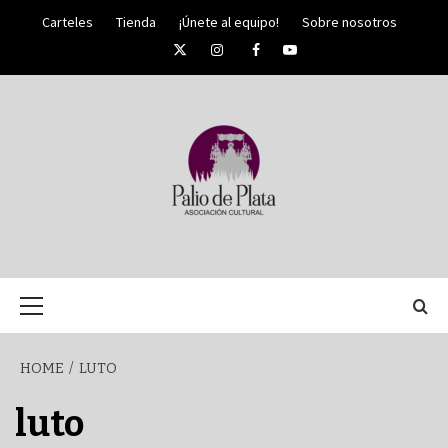
Skip
Carteles
Tienda
¡Únete al equipo!
Sobre nosotros
to
Twitter
Instagram
Facebook
YouTube
content
PALIO DE PLATA
SEMANA
Primary
Menu
SANTA DE
HOME
LUTO
MÁLAGA
luto