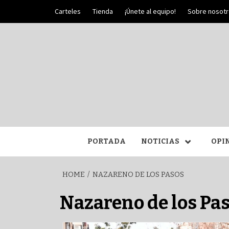
Skip
Carteles
Tienda
¡Únete al equipo!
Sobre nosot
to
content
PALIO DE PLATA
SEM
PORTADA
NOTICIAS
OPI
HOME
NAZARENO DE LOS PASOS
Nazareno de los Pa