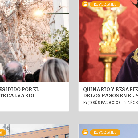
REPORTAJES
ESIDIDO POR EL
QUINARIO Y BESAPI
NTE CALVARIO
DE LOS PASOS EN EL
BY
JESÚS PALACIOS
2 AÑOS
A
REPORTAJES