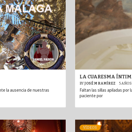
LA CUARESMA ÍNTIMA
BY
JOSÉ M RAMÍREZ
5 AÑOS
nte la ausencia de nuestras
Faltan las sillas apiladas por
paciente por
VÍDEOS