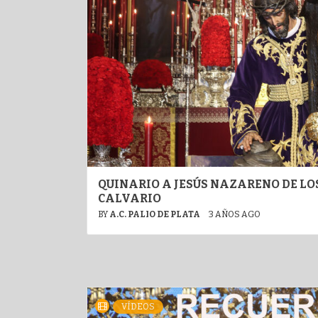
QUINARIO A JESÚS NAZARENO DE LO
CALVARIO
BY
A.C. PALIO DE PLATA
3 AÑOS AGO
VÍDEOS