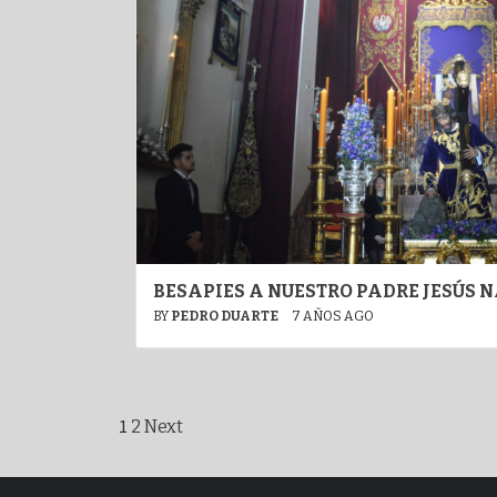
BESAPIES A NUESTRO PADRE JESÚS 
BY
PEDRO DUARTE
7 AÑOS AGO
Paginación
1
2
Next
de