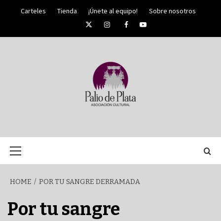
Skip
Carteles
Tienda
¡Únete al equipo!
Sobre nosotros
to
Twitter
Instagram
Facebook
YouTube
content
PALIO DE PLATA
SEMANA
Primary
Menu
SANTA DE
HOME
POR TU SANGRE DERRAMADA
MÁLAGA
Por tu sangre