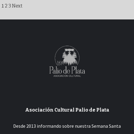
Paginación
1
2
3
Next
de
entradas
Asociación Cultural Palio de Plata
Desde 2013 informando sobre nuestra Semana Santa