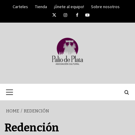
Skip
Carteles
Tienda
¡Únete al equipo!
Sobre nosotros
to
Twitter
Instagram
Facebook
YouTube
content
PALIO DE PLATA
SEMANA
Primary
Menu
SANTA DE
HOME
REDENCIÓN
MÁLAGA
Redención