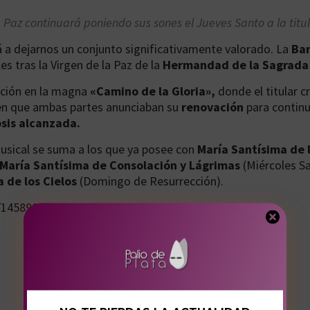
Paz continuará poniendo sus sones el Jueves Santo a la ti
 a dejarnos un conjunto significativamente valorado. La
Ban
s tras la Virgen de la Paz de la
Hermandad de la Sagrada
ración en la magna
«Camino de la Gloria»,
donde el titular c
en que ambas partes anunciaban su
renovación
para continu
sis alcanzada.
sical se suma a los que ya posee con
María Santísima de 
María Santísima de Consolación y Lágrimas
(Miércoles Sa
 de los Cielos
(Domingo de Resurrección).
s/1458901456698941446?s=20