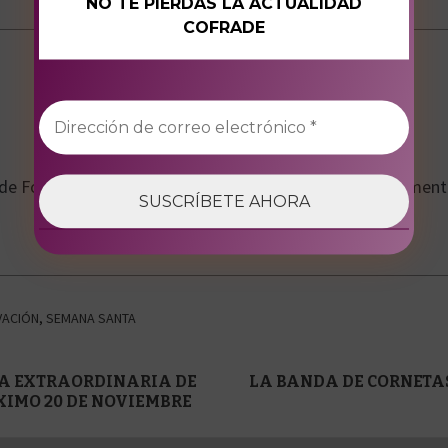
NO TE PIERDAS LA ACTUALIDAD
COFRADE
Francisco Gil
 de Fotografía y redactor musical. Hermano de la Sacramenta
Ver todas las entradas
VACIÓN
,
SEMANA SANTA
DA EXTRAORDINARIA DE
LA BANDA DE CORNETA
XIMO 20 DE NOVIEMBRE