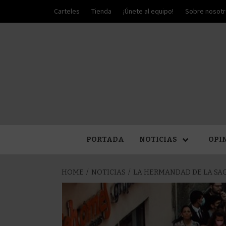
Skip
Carteles
Tienda
¡Únete al equipo!
Sobre nosot
to
content
PALIO DE PLATA
SEM
PORTADA
NOTICIAS
OPI
HOME
NOTICIAS
LA HERMANDAD DE LA SAG