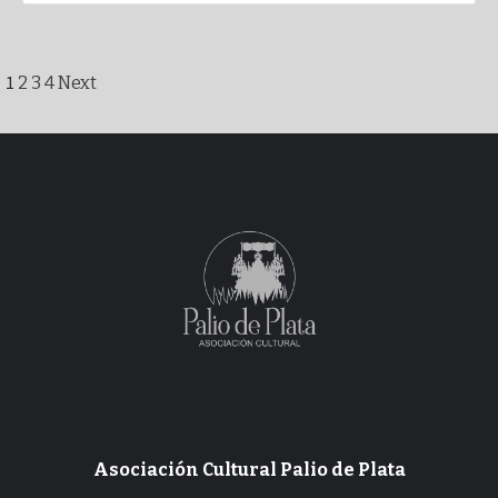
Paginación
1
2
3
4
Next
de
entradas
Asociación Cultural Palio de Plata