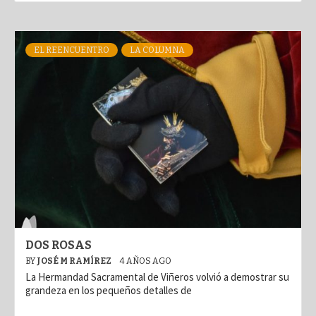
EL REENCUENTRO
LA COLUMNA
DOS ROSAS
BY
JOSÉ M RAMÍREZ
4 AÑOS AGO
La Hermandad Sacramental de Viñeros volvió a demostrar su
grandeza en los pequeños detalles de