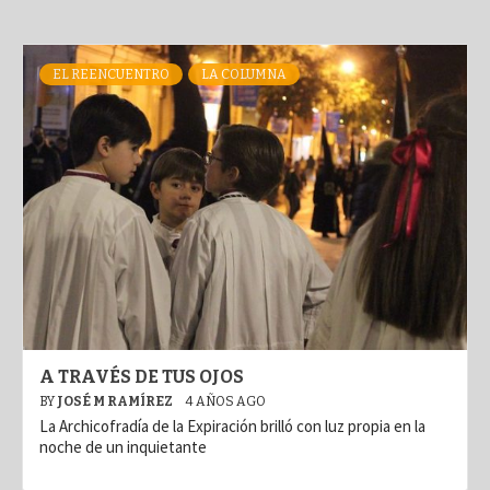
EL REENCUENTRO
LA COLUMNA
A TRAVÉS DE TUS OJOS
BY
JOSÉ M RAMÍREZ
4 AÑOS AGO
La Archicofradía de la Expiración brilló con luz propia en la
noche de un inquietante