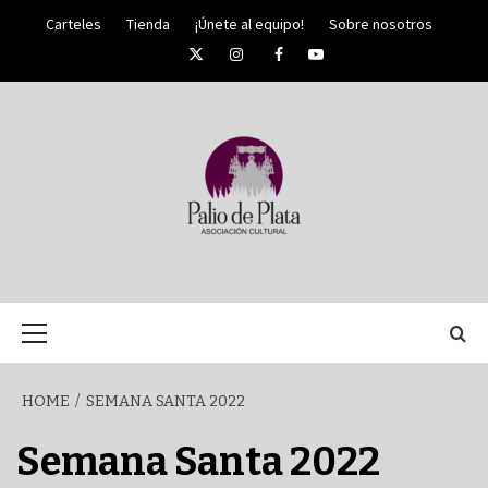
Skip
Carteles
Tienda
¡Únete al equipo!
Sobre nosotros
to
Twitter
Instagram
Facebook
YouTube
content
PALIO DE PLATA
SEMANA
Primary
Menu
SANTA DE
HOME
SEMANA SANTA 2022
MÁLAGA
Semana Santa 2022