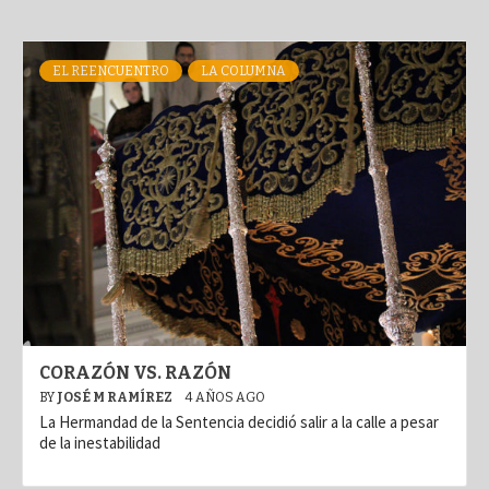
EL REENCUENTRO
LA COLUMNA
CORAZÓN VS. RAZÓN
BY
JOSÉ M RAMÍREZ
4 AÑOS AGO
La Hermandad de la Sentencia decidió salir a la calle a pesar
de la inestabilidad