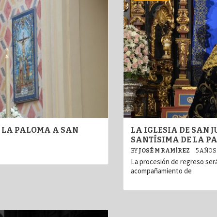
 LA PALOMA A SAN
LA IGLESIA DE SAN 
SANTÍSIMA DE LA P
BY
JOSÉ M RAMÍREZ
5 AÑOS
La procesión de regreso será
acompañamiento de