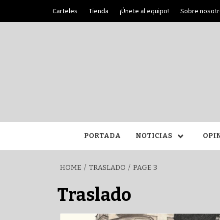
Skip
Carteles
Tienda
¡Únete al equipo!
Sobre nosot
to
content
PALIO DE PLATA
SEM
PORTADA
NOTICIAS
OPI
HOME
TRASLADO
PAGE 3
Traslado