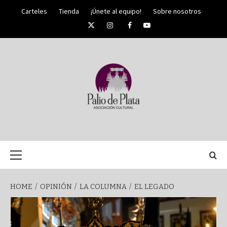
Skip
Carteles
Tienda
¡Únete al equipo!
Sobre nosotros
to
Twitter
Instagram
Facebook
YouTube
content
PALIO DE PLATA
SEMANA
Primary
Menu
SANTA DE
HOME
OPINIÓN
LA COLUMNA
EL LEGADO
MÁLAGA