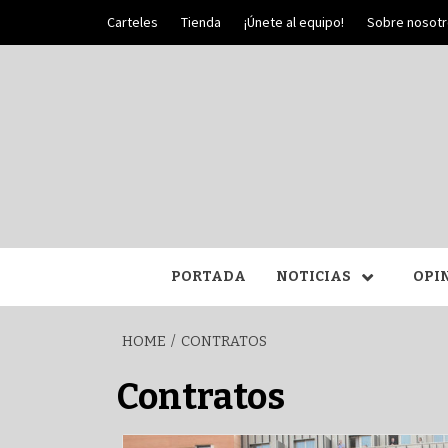
Skip
Carteles
Tienda
¡Únete al equipo!
Sobre nosot
to
content
PALIO DE PLATA
SEM
PORTADA
NOTICIAS
OPI
HOME
CONTRATOS
Contratos