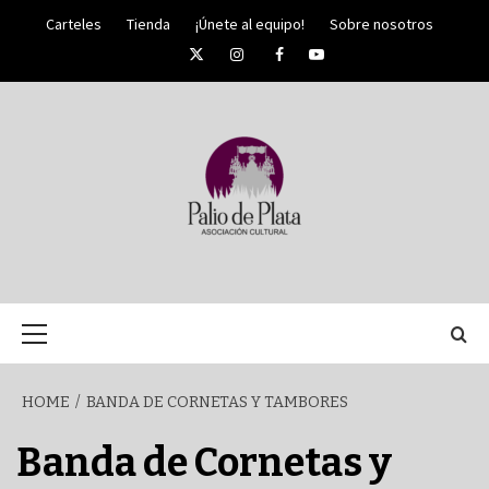
Skip
Carteles
Tienda
¡Únete al equipo!
Sobre nosotros
to
Twitter
Instagram
Facebook
YouTube
content
PALIO DE PLATA
SEMANA
Primary
Menu
SANTA DE
HOME
BANDA DE CORNETAS Y TAMBORES
MÁLAGA
Banda de Cornetas y